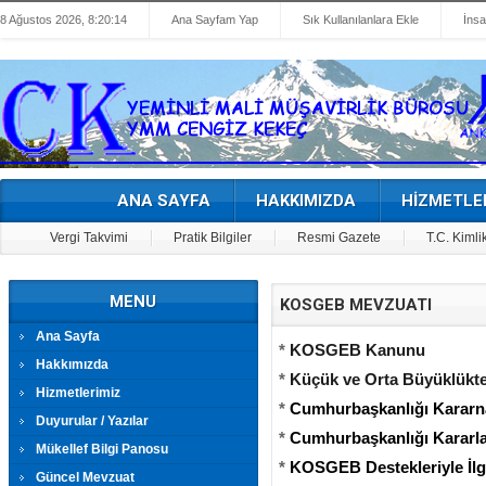
8 Ağustos 2026, 8:20:14
Ana Sayfam Yap
Sık Kullanılanlara Ekle
İnsa
ANA SAYFA
HAKKIMIZDA
HİZMETLE
Vergi Takvimi
Pratik Bilgiler
Resmi Gazete
T.C. Kimli
MENU
KOSGEB MEVZUATI
Ana Sayfa
*
KOSGEB Kanunu
Hakkımızda
*
Küçük ve Orta Büyüklükte
Hizmetlerimiz
*
Cumhurbaşkanlığı Kararn
Duyurular / Yazılar
*
Cumhurbaşkanlığı Kararla
Mükellef Bilgi Panosu
*
KOSGEB Destekleriyle İlgi
Güncel Mevzuat